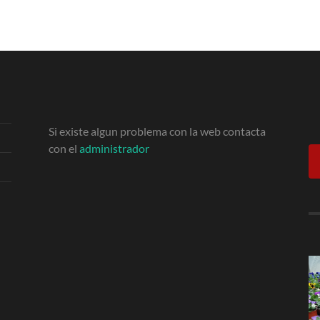
Si existe algun problema con la web contacta
con el
administrador