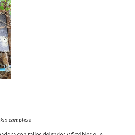
kia complexa
adora con tallos delgados y flexibles que