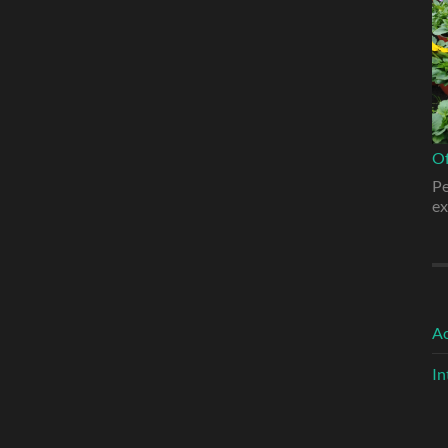
Of
Pe
ex
A
In